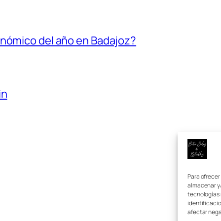
onómico del año en Badajoz?
in
Para ofrecer
almacenar y/
tecnologías 
identificaci
afectar nega