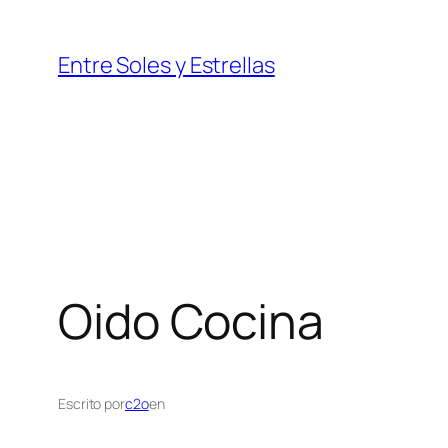
Saltar
al
Entre Soles y Estrellas
contenido
Oido Cocina
Escrito por
c2o
en