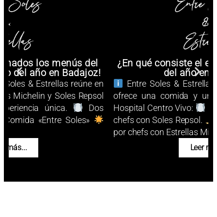
irmados los menús del
¿En qué consiste el e
co del año en Badajoz!
del año en 
e Soles & Estrellas reúne en
Entre Soles & Estrellas
las Michelin y Soles Repsol
ofrece una comida y una 
xperiencia única.
Dos
Hospital Centro Vivo:
Co
Comida «Entre Soles»
chefs con Soles Repsol.
.
por chefs con Estrellas Miche
er más...
Leer más